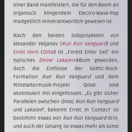
einer Band manifestiert, die für den Boom an
organisch klingendem Electro-Wave-Pop
maßgeblich mitverantwortlich gewesen ist.
Nach den beiden Soloprojekten von
Alexander Veljanov (
Run Run Vanguard
) und
Ernst Horn
(
Qntal
) ist „Forest Enter Exit“ ein
typisches
Deine Lakaien
-Album geworden,
doch die Einflüsse der Gothic-Rock-
Formation
Run Run Vanguard
und dem
Mittelaltermusik-Projekt Qntal sind
akzentuiert mit eingeflossen. „Es gibt sicher
Parallelen zwischen
Qntal
,
Run Run Vanguard
und
Lakaien
“, bekennt Ernst. In ‘Contact’ ist
bestimmt etwas von
Run Run Vanguard
drin,
und auch der Gesang ist etwas mehr als sonst