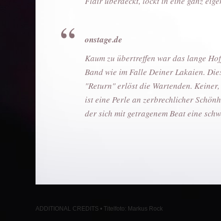
Flair überdeckt, lockt in eine ganz 
onstage.de
Kaum zu übertreffen war das lange Hoff
Band wie im Falle Deiner Lakaien. Die
"Return" erlöst die Wartenden. Keiner, 
ist eine Perle an zerbrechlicher Schön
der sich mit getragenem Beat eine schwe
ADDITIONAL CREDITS • Titelfoto: Markus Rock