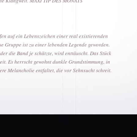
eigene Klangwelt. MAXI TIP DES MONATS
en auf ein Lebenszeichen einer real existierenden
se Gruppe ist zu einer lebenden Legende geworden.
der die Band je schätzte, wird enttäuscht. Das Stück
heit. Es herrscht gewohnt dunkle Grundstimmung, in
re Melancholie entfaltet, die vor Sehnsucht schreit.