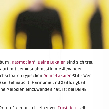
lbum „
Kasmodiah
“.
Deine Lakaien
sind sich treu
epaart mit der Ausnahmestimme Alexander
echselbaren typischen
Deine-Lakaien
-Stil. - Wer
sse, Sehnsucht, Harmonie und Zeitlosigkeit
che Melodien einzuwenden hat, ist bei DEINE
eturn“, der auch in einer von
Ernst Horn
selbst