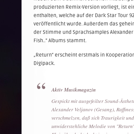
produzierten Remix-Version vorliegt, ist ei
enthalten, welche auf der Dark Star Tour 
veröffentlicht wurde. Außerdem das geheimn
der Stimme und Sprachsamples Alexander V
Fish..“ Albums stammt.
„Return“ erscheint erstmals in Kooperatio
Digipack.
Aktiv Musikmagazin
Gespickt mit ausgefeilter Sound-Ästhet
Alexander Veljanov (Gesang), Raffines
verschmelzen, daß sich Traurigkeit un
unwiderstehliche Melodie von "Return"