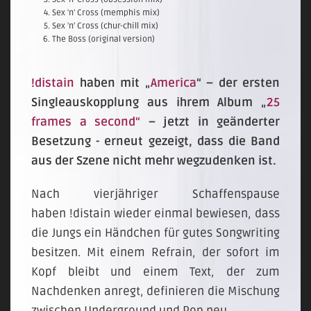
Sex 'n' Cross (memphis mix)
Sex 'n' Cross (chur-chill mix)
The Boss (original version)
!distain
haben mit „
America
“ – der ersten
Singleauskopplung aus ihrem Album „
25
frames a second“
– jetzt in geänderter
Besetzung - erneut gezeigt, dass die Band
aus der Szene nicht mehr wegzudenken ist.
Nach vierjähriger Schaffenspause
haben !distain wieder einmal bewiesen, dass
die Jungs ein Händchen für gutes Songwriting
besitzen. Mit einem Refrain, der sofort im
Kopf bleibt und einem Text, der zum
Nachdenken anregt, definieren die Mischung
zwischen Underground und Pop neu.