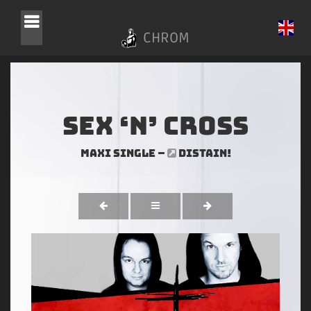
CHROM
Sex ‘n’ Cross
Maxi Single –
DISTAIN!